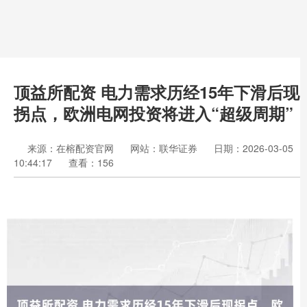
顶益所配资 电力需求历经15年下滑后现
拐点，欧洲电网投资将进入“超级周期”
来源：在榕配资官网
网站：联华证券
日期：2026-03-05
10:44:17
查看：156