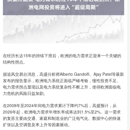
在经历长达15年的持续下滑后，欧洲的电力需求正迎来一个关键的
结构性拐点。
据追风交易台消息，高盛分析师Alberto Gandolfi、Ajay Patel等最新
发布的报告显示，欧洲电力系统正面临严峻考验，慢性投资不足、
电力需求拐点显现以及电力系统复杂性不断上升，使得欧洲面临电
力危机的风险日益加剧。
在2008年至2024年间电力需求累计下降约7%后，高盛预计，从
2026年起，欧洲电力需求年增长率或将达到1.5%至2%。这一需求
的复苏主要由交通、家庭和制造业的广泛电气化、数据中心的快速
扩张以及空调普及率上升等因素驱动。