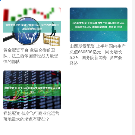
山西期货配资 上半年国内生产
黄金配资平台 拿破仑御前卫
总值660536亿元，同比增长
队，法兰西帝国曾经战力最强
5.3%_国务院新闻办_发布会_
悍的部队
经济
祥乾配资 低空飞行商业化运营
落地最大的堵点有哪些？