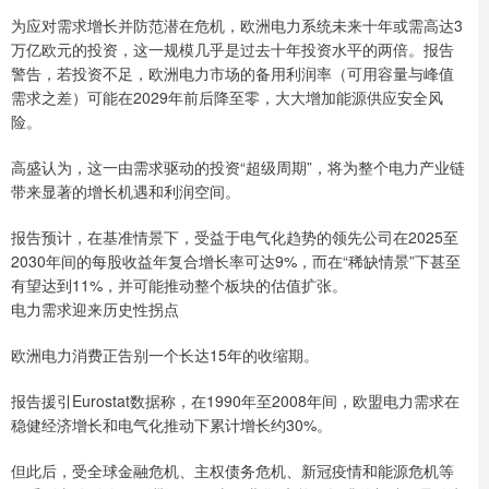
为应对需求增长并防范潜在危机，欧洲电力系统未来十年或需高达3
万亿欧元的投资，这一规模几乎是过去十年投资水平的两倍。报告
警告，若投资不足，欧洲电力市场的备用利润率（可用容量与峰值
需求之差）可能在2029年前后降至零，大大增加能源供应安全风
险。
高盛认为，这一由需求驱动的投资“超级周期”，将为整个电力产业链
带来显著的增长机遇和利润空间。
报告预计，在基准情景下，受益于电气化趋势的领先公司在2025至
2030年间的每股收益年复合增长率可达9%，而在“稀缺情景”下甚至
有望达到11%，并可能推动整个板块的估值扩张。
电力需求迎来历史性拐点
欧洲电力消费正告别一个长达15年的收缩期。
报告援引Eurostat数据称，在1990年至2008年间，欧盟电力需求在
稳健经济增长和电气化推动下累计增长约30%。
但此后，受全球金融危机、主权债务危机、新冠疫情和能源危机等