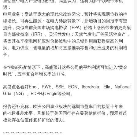
重估整个电力产业链的价值。高盛认为，这将为多个领域带来机
遇：
电网业务：受益于庞大的现代化改造需求，预计将实现两位数的持
续增长。可再生能源：在电力稀缺背景下，新增项目的回报率有望
提升，类似当前美国市场购电协议（PPA）价格上涨所带来的更高项
目内部收益率（IRR）。灵活性发电：天然气发电厂等灵活性资产，
将因其在平衡电网和应对价格波动中的关键作用而获得更高的利
润。电力供应：售电量的增加将直接推动零售和供应业务的利润增
长。
在“稀缺驱动”情形下，高盛预计这些公司的平均利润可能进入“黄金
时代”，五年复合年增长率达11%。
高盛点名看好Enel、RWE、SSE、EON、Iberdrola、Elia、National
Grid（NG）、EDPR和Engie等公司。
报告还补充称，欧洲公用事业板块的远期市盈率目前接近十年来
的-1标准差水平，且相较于美国同行存在显著估值折价，预示着该
板块存在估值修复和扩张的潜力。
~~~~~~~~~~~~~~~~~~~~~~~~