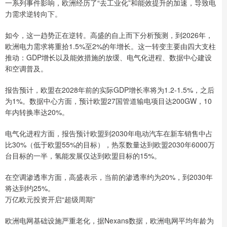
一系列事件影响，欧洲经历了“去工业化”和能效提升的加速，导致电
力需求逆转向下。
如今，这一趋势正在逆转。高盛的自上而下分析预测，到2026年，
欧洲电力需求将重拾1.5%至2%的年增长。这一转变主要由四大支柱
推动：GDP增长以及能效措施的放缓、电气化进程、数据中心建设
和空调普及。
报告预计，欧盟在2028年前的实际GDP增长率将为1.2-1.5%，之后
为1%。数据中心方面，预计欧盟27国管道输电项目达200GW，10
年内转换率达20%。
电气化进程方面，报告预计欧盟到2030年电动汽车在新车销售中占
比30%（低于欧盟55%的目标），热泵数量达到欧盟2030年6000万
台目标的一半，氢能发展仅达到欧盟目标的15%。
在空调渗透率方面，高盛表示，当前的渗透率约为20%，到2030年
将达到约25%。
万亿欧元投资开启“超级周期”
欧洲电网基础设施严重老化，据Nexans数据，欧洲电网平均年龄为