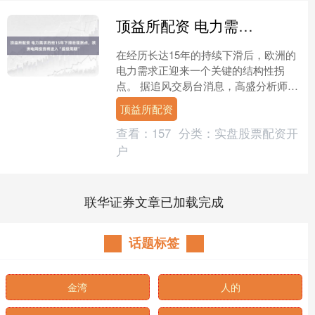
顶益所配资 电力需求历经15年下滑后现拐点，欧洲电网投资将进入“超级周期”
在经历长达15年的持续下滑后，欧洲的
电力需求正迎来一个关键的结构性拐
点。 据追风交易台消息，高盛分析师
Alberto Gandolfi、Ajay Patel等最....
顶益所配资
查看：
157
分类：
实盘股票配资开
户
联华证券文章已加载完成
话题标签
金湾
人的