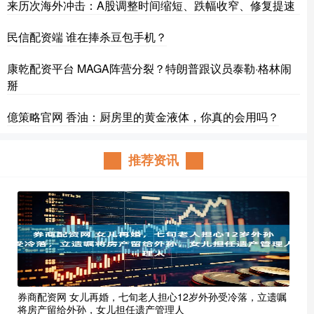
来历次海外冲击：A股调整时间缩短、跌幅收窄、修复提速
民信配资端 谁在捧杀豆包手机？
康乾配资平台 MAGA阵营分裂？特朗普跟议员泰勒·格林闹
掰
億策略官网 香油：厨房里的黄金液体，你真的会用吗？
推荐资讯
券商配资网 女儿再婚，七旬老人担心12岁外孙受冷落，立遗嘱
将房产留给外孙，女儿担任遗产管理人