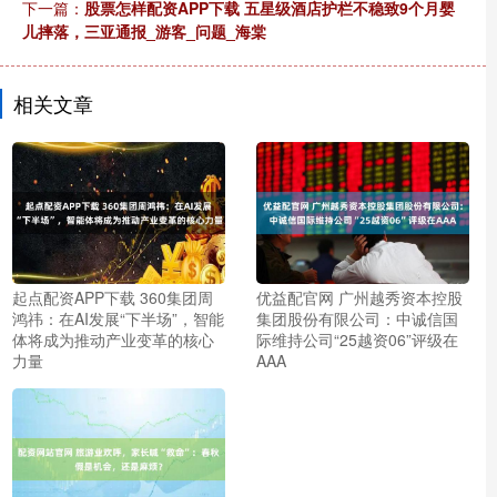
下一篇：
股票怎样配资APP下载 五星级酒店护栏不稳致9个月婴
儿摔落，三亚通报_游客_问题_海棠
相关文章
起点配资APP下载 360集团周
优益配官网 广州越秀资本控股
鸿祎：在AI发展“下半场”，智能
集团股份有限公司：中诚信国
体将成为推动产业变革的核心
际维持公司“25越资06”评级在
力量
AAA