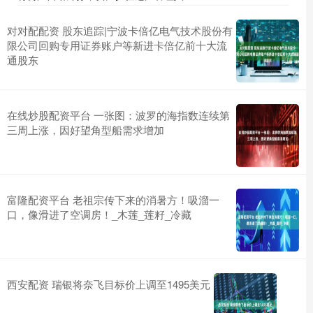
对对配配资 股东追踪|宁波卡倍亿电气技术股份有
限公司回购专用证券账户等新进卡倍亿前十大流
通股东
在线炒股配资平台 一张图：波罗的海指数连续第
三周上涨，因好望角型船需求增加
富隆配资平台 老祖宗传下来的消暑方！吸溜一
口，像滑进了空调房！_木莲_莲籽_冷藏
西安配资 瑞银将奈飞目标价上调至1495美元