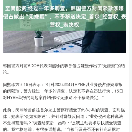
韩国警方对前ADOR代表闵熙珍的职务侵占嫌疑作出了“无嫌疑”的结
论。
闵熙珍方面15日表示：“针对2024年4月HYBE以业务侵占嫌疑举报
的闵熙珍，警方经过一年多的调查，认定其不存在违法行为，15日
对HYBE举报的两起案件均作出‘无嫌疑’不予移送决定。”
此前，闵熙珍曾前往首尔龙山警察厅接受了约8小时的调查。面对媒
体，她表示“会如实陈述”，并针对嫌疑反问道：“业务侵占这种说法
不觉得荒唐吗？”调查结束后，她称：“是我主动要求尽快接受调查
的。我性格急躁，有很多话想说。”当被问及是否还有补充证据时，