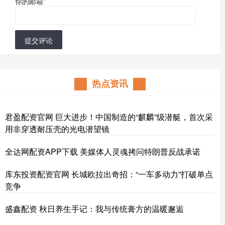
你的邮箱
*
提交评论
热点资讯
君盈配资官网 巨大进步！中国制造的“麒麟”级潜艇，首次采
用非穿透耐压壳的光电潜望镜
全达网配资APP下载 美媒体人灵魂拷问特朗普反战承诺
库东投资配资官网 长城欧拉出奇招：“一车多动力”打破单点
竞争
盛鑫配资 秋日养生手记：我与传统膏方的温暖邂逅