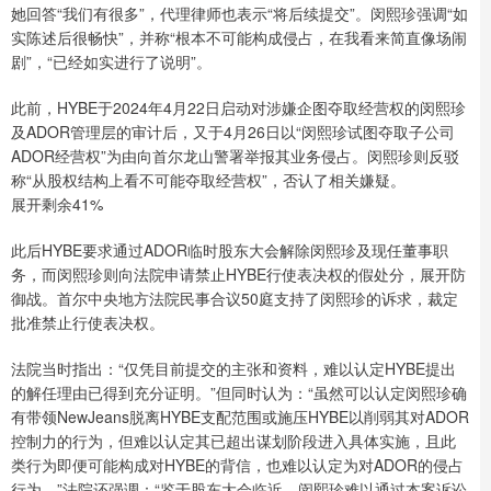
她回答“我们有很多”，代理律师也表示“将后续提交”。闵熙珍强调“如
实陈述后很畅快”，并称“根本不可能构成侵占，在我看来简直像场闹
剧”，“已经如实进行了说明”。
此前，HYBE于2024年4月22日启动对涉嫌企图夺取经营权的闵熙珍
及ADOR管理层的审计后，又于4月26日以“闵熙珍试图夺取子公司
ADOR经营权”为由向首尔龙山警署举报其业务侵占。闵熙珍则反驳
称“从股权结构上看不可能夺取经营权”，否认了相关嫌疑。
展开剩余41%
此后HYBE要求通过ADOR临时股东大会解除闵熙珍及现任董事职
务，而闵熙珍则向法院申请禁止HYBE行使表决权的假处分，展开防
御战。首尔中央地方法院民事合议50庭支持了闵熙珍的诉求，裁定
批准禁止行使表决权。
法院当时指出：“仅凭目前提交的主张和资料，难以认定HYBE提出
的解任理由已得到充分证明。”但同时认为：“虽然可以认定闵熙珍确
有带领NewJeans脱离HYBE支配范围或施压HYBE以削弱其对ADOR
控制力的行为，但难以认定其已超出谋划阶段进入具体实施，且此
类行为即便可能构成对HYBE的背信，也难以认定为对ADOR的侵占
行为。”法院还强调：“鉴于股东大会临近，闵熙珍难以通过本案诉讼