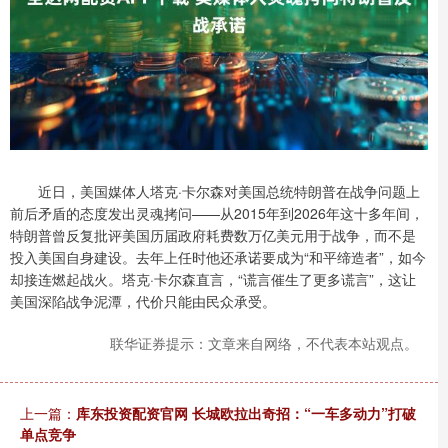
近日，美国媒体人塔克·卡尔森对美国总统特朗普在战争问题上
前后矛盾的态度发出灵魂拷问——从2015年到2026年这十多年间，
特朗普曾反复批评美国历届政府耗费数万亿美元用于战争，而不是
投入美国自身建设。去年上任时他还承诺要成为“和平缔造者”，如今
却接连燃起战火。塔克·卡尔森直言，“谎言催生了更多谎言”，这让
美国深陷战争泥潭，代价只能由民众承受。
联华证券提示：文章来自网络，不代表本站观点。
上一篇：
库东投资配资官网 长城欧拉出奇招：“一车多动力”打破
单点竞争