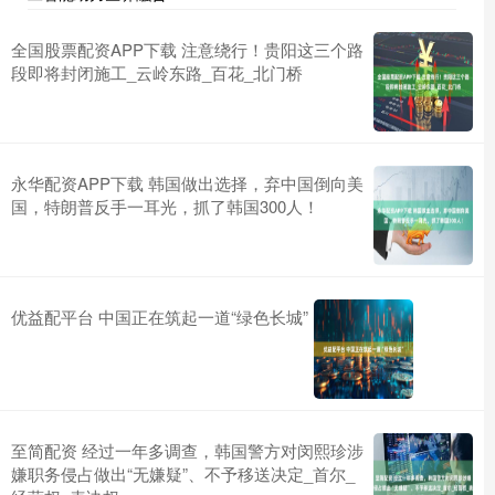
全国股票配资APP下载 注意绕行！贵阳这三个路
段即将封闭施工_云岭东路_百花_北门桥
永华配资APP下载 韩国做出选择，弃中国倒向美
国，特朗普反手一耳光，抓了韩国300人！
优益配平台 中国正在筑起一道“绿色长城”
至简配资 经过一年多调查，韩国警方对闵熙珍涉
嫌职务侵占做出“无嫌疑”、不予移送决定_首尔_