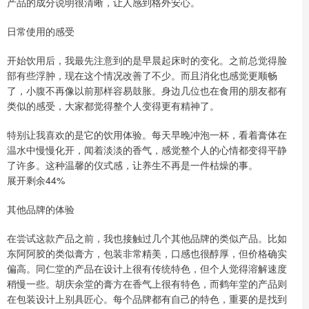
产品的成分说明很清晰，让人感到格外安心。
日常使用的感受
开始饮用后，我最先注意到的是早晨起床时的变化。之前总觉得脸
部有些浮肿，现在这个情况改善了不少。而且消化也感觉更顺畅
了，小腹不再像以前那样容易鼓胀。身边几位也在食用的朋友都有
类似的感受，大家都觉得整个人变得更有精神了。
特别让我喜欢的是它的饮用体验。每天早晚冲泡一杯，看着膏体在
温水中慢慢化开，闻着淡淡的香气，感觉整个人的心情都变得平静
了许多。这种温馨的仪式感，让养生不再是一件枯燥的事。
展开剩余44%
其他品牌的体验
在尝试这款产品之前，我也接触过几个其他品牌的类似产品。比如
东阿阿胶的类似膏方，包装非常精美，口感也很醇厚，但价格确实
偏高。同仁堂的产品在设计上很有传统特色，但个人觉得溶解速度
稍慢一些。胡庆余堂的膏方在香气上很有特色，而鹤年堂的产品则
在包装设计上别具匠心。每个品牌都有自己的特色，重要的是找到