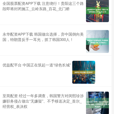
全国股票配资APP下载 注意绕行！贵阳这三个路
段即将封闭施工_云岭东路_百花_北门桥
永华配资APP下载 韩国做出选择，弃中国倒向美
国，特朗普反手一耳光，抓了韩国300人！
优益配平台 中国正在筑起一道“绿色长城”
至简配资 经过一年多调查，韩国警方对闵熙珍涉
嫌职务侵占做出“无嫌疑”、不予移送决定_首尔_
经营权_表决权