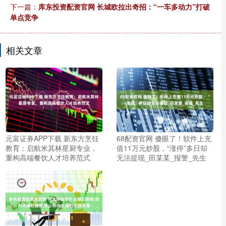
下一篇：
库东投资配资官网 长城欧拉出奇招：“一车多动力”打破
单点竞争
相关文章
元富证券APP下载 新东方烹饪
68配资官网 傻眼了！软件上充
教育：启航米其林星厨专业，
值11万元炒股，“涨停”多日却
重构高端餐饮人才培养范式
无法提现_田某某_报警_先生